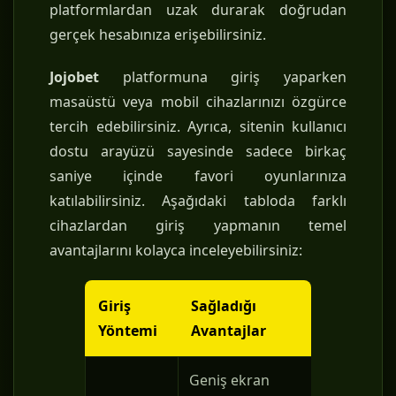
platformlardan uzak durarak doğrudan
gerçek hesabınıza erişebilirsiniz.
Jojobet
platformuna giriş yaparken
masaüstü veya mobil cihazlarınızı özgürce
tercih edebilirsiniz. Ayrıca, sitenin kullanıcı
dostu arayüzü sayesinde sadece birkaç
saniye içinde favori oyunlarınıza
katılabilirsiniz. Aşağıdaki tabloda farklı
cihazlardan giriş yapmanın temel
avantajlarını kolayca inceleyebilirsiniz:
Giriş
Sağladığı
Yöntemi
Avantajlar
Geniş ekran