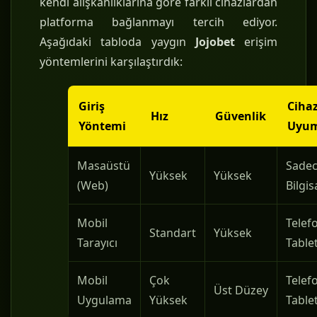
kendi alışkanlıklarına göre farklı cihazlardan
platforma bağlanmayı tercih ediyor.
Aşağıdaki tabloda yaygın
Jojobet
erişim
yöntemlerini karşılaştırdık:
Giriş
Ciha
Hız
Güvenlik
Yöntemi
Uyum
Masaüstü
Sade
Yüksek
Yüksek
(Web)
Bilgis
Mobil
Telef
Standart
Yüksek
Tarayıcı
Table
Mobil
Çok
Telef
Üst Düzey
Uygulama
Yüksek
Table