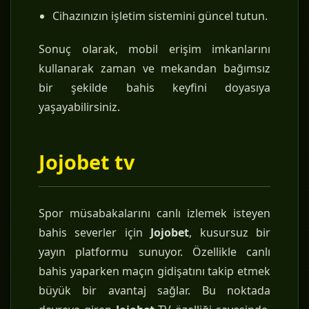
Cihazınızın işletim sistemini güncel tutun.
Sonuç olarak, mobil erişim imkanlarını
kullanarak zaman ve mekandan bağımsız
bir şekilde bahis keyfini doyasıya
yaşayabilirsiniz.
Jojobet tv
Spor müsabakalarını canlı izlemek isteyen
bahis severler için
Jojobet
, kusursuz bir
yayın platformu sunuyor. Özellikle canlı
bahis yaparken maçın gidişatını takip etmek
büyük bir avantaj sağlar. Bu noktada