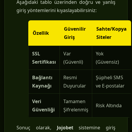
Aşağıdaki tablo üzerinden doğru ve yanlış
giriş yöntemlerini kıyaslayabilirsiniz:
Güvenilir
Sahte/Kopya
Özellik
Giriş
Siteler
SSL
Var
Yok
Sertifikası
(Güvenli)
(Güvensiz)
Bağlantı
Resmi
Şüpheli SMS
Kaynağı
Duyurular
ve E-postalar
Veri
Tamamen
Risk Altında
Güvenliği
Şifrelenmiş
Sonuç olarak,
Jojobet
sistemine giriş