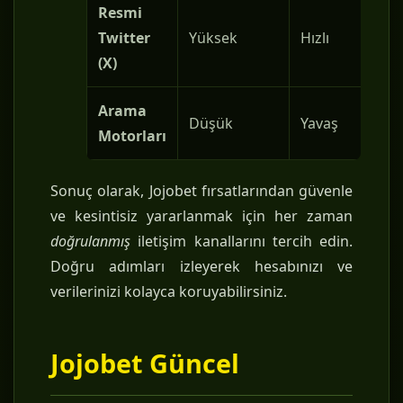
Resmi
Twitter
Yüksek
Hızlı
(X)
Arama
Düşük
Yavaş
Motorları
Sonuç olarak, Jojobet fırsatlarından güvenle
ve kesintisiz yararlanmak için her zaman
doğrulanmış
iletişim kanallarını tercih edin.
Doğru adımları izleyerek hesabınızı ve
verilerinizi kolayca koruyabilirsiniz.
Jojobet Güncel