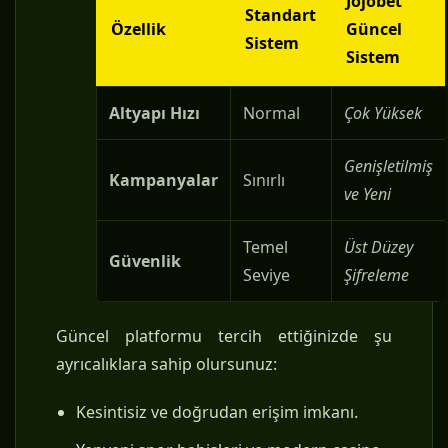
Jojobet
Standart
Özellik
Güncel
Sistem
Sistem
Altyapı Hızı
Normal
Çok Yüksek
Genişletilmiş
Kampanyalar
Sınırlı
ve Yeni
Temel
Üst Düzey
Güvenlik
Seviye
Şifreleme
Güncel platformu tercih ettiğinizde şu
ayrıcalıklara sahip olursunuz:
Kesintisiz ve doğrudan erişim imkanı.