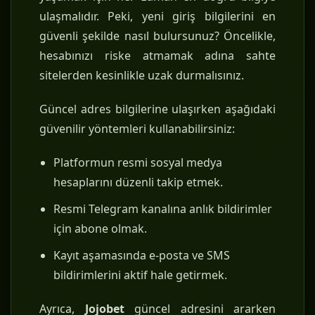
ulaşmalıdır. Peki, yeni giriş bilgilerini en
güvenli şekilde nasıl bulursunuz? Öncelikle,
hesabınızı riske atmamak adına sahte
sitelerden kesinlikle uzak durmalısınız.
Güncel adres bilgilerine ulaşırken aşağıdaki
güvenilir yöntemleri kullanabilirsiniz:
Platformun resmi sosyal medya
hesaplarını düzenli takip etmek.
Resmi Telegram kanalına anlık bildirimler
için abone olmak.
Kayıt aşamasında e-posta ve SMS
bildirimlerini aktif hale getirmek.
Ayrıca,
Jojobet
güncel adresini ararken