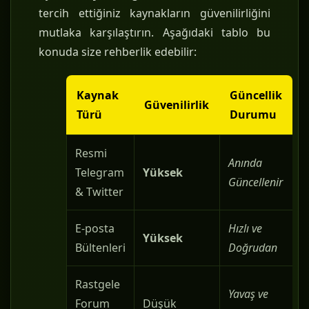
tercih ettiğiniz kaynakların güvenilirliğini
mutlaka karşılaştırın. Aşağıdaki tablo bu
konuda size rehberlik edebilir:
Kaynak
Güncellik
Güvenilirlik
Türü
Durumu
Resmi
Anında
Telegram
Yüksek
Güncellenir
& Twitter
E-posta
Hızlı ve
Yüksek
Bültenleri
Doğrudan
Rastgele
Yavaş ve
Forum
Düşük